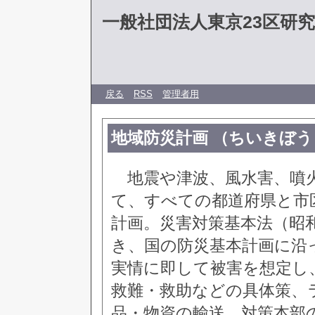
一般社団法人東京23区研
戻る
RSS
管理者用
地域防災計画 （ちいきぼ
地震や津波、風水害、噴火
て、すべての都道府県と市
計画。災害対策基本法（昭和
き、国の防災基本計画に沿
実情に即して被害を想定し
救難・救助などの具体策、
品・物資の輸送、対策本部